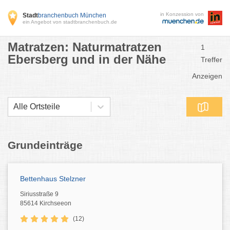
in Konzession von
Stadt
branchenbuch München
ein Angebot von stadtbranchenbuch.de
Matratzen: Naturmatratzen
1
Ebersberg und in der Nähe
Treffer
Anzeigen
Alle Ortsteile
Grundeinträge
Bettenhaus Stelzner
Siriusstraße 9
85614 Kirchseeon
(12)