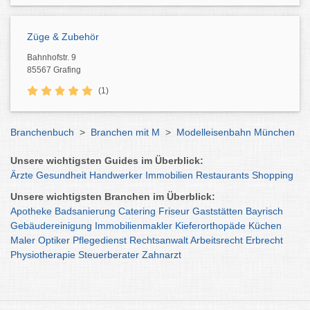
Züge & Zubehör
Bahnhofstr. 9
85567 Grafing
(1)
Branchenbuch
>
Branchen mit M
>
Modelleisenbahn München
Unsere wichtigsten Guides im Überblick:
Ärzte
Gesundheit
Handwerker
Immobilien
Restaurants
Shopping
Unsere wichtigsten Branchen im Überblick:
Apotheke
Badsanierung
Catering
Friseur
Gaststätten
Bayrisch
Gebäudereinigung
Immobilienmakler
Kieferorthopäde
Küchen
Maler
Optiker
Pflegedienst
Rechtsanwalt
Arbeitsrecht
Erbrecht
Physiotherapie
Steuerberater
Zahnarzt