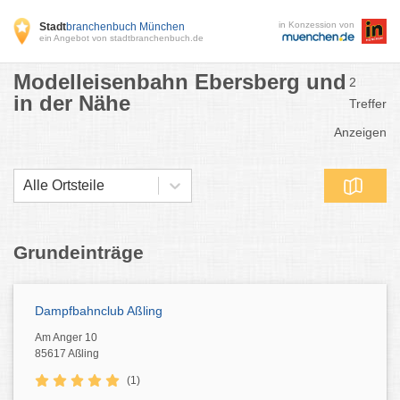
in Konzession von
Stadt
branchenbuch München
ein Angebot von stadtbranchenbuch.de
Modelleisenbahn Ebersberg und
2
in der Nähe
Treffer
Anzeigen
Alle Ortsteile
Grundeinträge
Dampfbahnclub Aßling
Am Anger 10
85617 Aßling
(1)