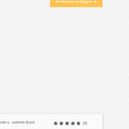
Kostenlos eintragen ➜
ente u. -zubehör Bruck
(0)