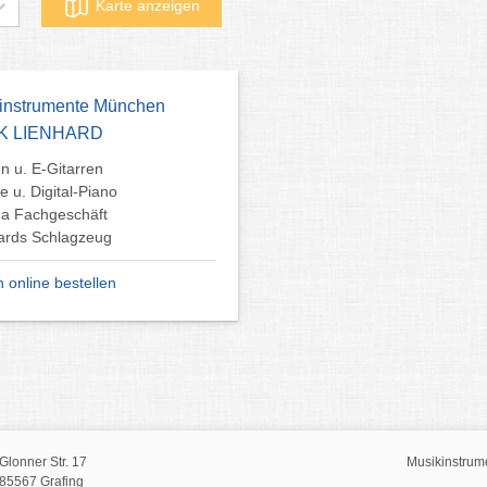
Karte anzeigen
instrumente München
K LIENHARD
en u. E-Gitarren
e u. Digital-Piano
a Fachgeschäft
ards Schlagzeug
h online bestellen
Glonner Str. 17
Musikinstrum
85567 Grafing