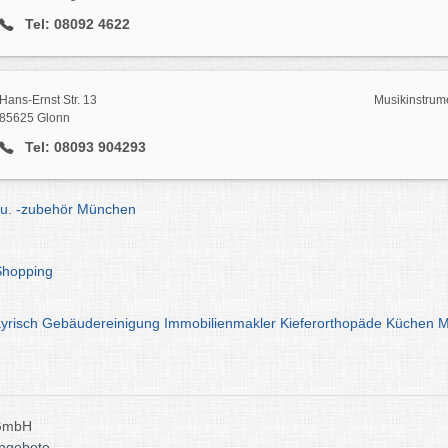
Tel: 08092 4622
Hans-Ernst Str. 13
Musikinstrume
85625 Glonn
Tel: 08093 904293
 u. -zubehör München
Shopping
yrisch
Gebäudereinigung
Immobilienmakler
Kieferorthopäde
Küchen
M
 GmbH
angebote