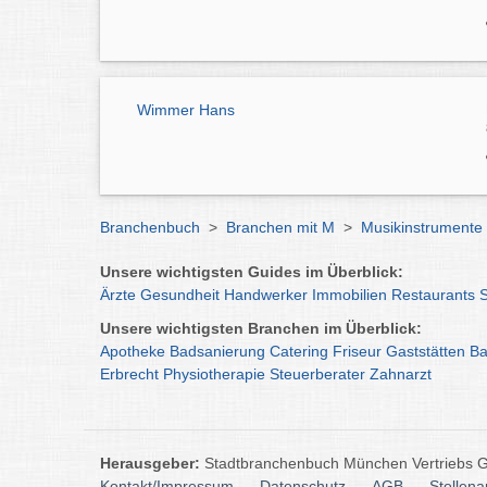
Wimmer Hans
Branchenbuch
>
Branchen mit M
>
Musikinstrumente
Unsere wichtigsten Guides im Überblick:
Ärzte
Gesundheit
Handwerker
Immobilien
Restaurants
Unsere wichtigsten Branchen im Überblick:
Apotheke
Badsanierung
Catering
Friseur
Gaststätten
Ba
Erbrecht
Physiotherapie
Steuerberater
Zahnarzt
Herausgeber:
Stadtbranchenbuch München Vertriebs
Kontakt/Impressum
Datenschutz
AGB
Stellen