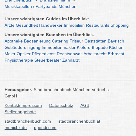
Branchenbuch
>
Branchen mit M
>
Musikkapellen / Partybands München
Unsere wichtigsten Guides im Überblick:
Ärzte
Gesundheit
Handwerker
Immobilien
Restaurants
Shopping
Unsere wichtigsten Branchen im Überblick:
Apotheke
Badsanierung
Catering
Friseur
Gaststätten
Bayrisch
Gebäudereinigung
Immobilienmakler
Kieferorthopäde
Küchen
Maler
Optiker
Pflegedienst
Rechtsanwalt
Arbeitsrecht
Erbrecht
Physiotherapie
Steuerberater
Zahnarzt
Herausgeber:
Stadtbranchenbuch München Vertriebs
GmbH
Kontakt/Impressum
Datenschutz
AGB
Stellenangebote
stadtbranchenbuch.com
stadtbranchenbuch.at
munichx.de
opendi.com