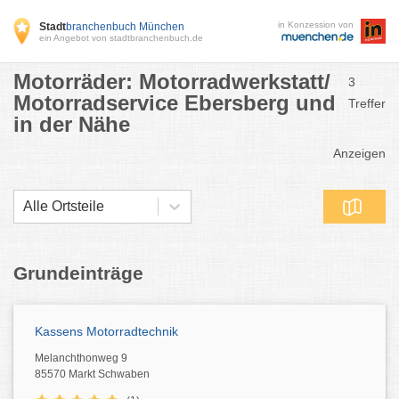
in Konzession von
Stadt
branchenbuch München
ein Angebot von stadtbranchenbuch.de
Motorräder: Motorradwerkstatt/
3
Motorradservice Ebersberg und
Treffer
in der Nähe
Anzeigen
Alle Ortsteile
Grundeinträge
Kassens Motorradtechnik
Melanchthonweg 9
85570 Markt Schwaben