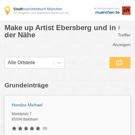
in Konzession von
Stadt
branchenbuch München
ein Angebot von stadtbranchenbuch.de
Make up Artist Ebersberg und in
3
der Nähe
Treffer
Anzeigen
Alle Ortsteile
Grundeinträge
Hondza Michael
Marktplatz 7
85598 Baldham
(0)