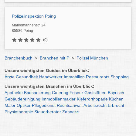
Polizeiinspektion Poing
Markomannenstr. 24
85586 Poing
(0)
Branchenbuch
>
Branchen mit P
>
Polizei München
Unsere wichtigsten Guides im Überblick:
Ärzte
Gesundheit
Handwerker
Immobilien
Restaurants
Shopping
Unsere wichtigsten Branchen im Überblick:
Apotheke
Badsanierung
Catering
Friseur
Gaststätten
Bayrisch
Gebäudereinigung
Immobilienmakler
Kieferorthopäde
Küchen
Maler
Optiker
Pflegedienst
Rechtsanwalt
Arbeitsrecht
Erbrecht
Physiotherapie
Steuerberater
Zahnarzt