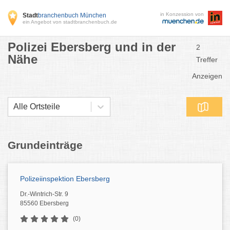
in Konzession von
Stadt
branchenbuch München
ein Angebot von stadtbranchenbuch.de
Polizei Ebersberg und in der
2
Nähe
Treffer
Anzeigen
Alle Ortsteile
Grundeinträge
Polizeiinspektion Ebersberg
Dr.-Wintrich-Str. 9
85560 Ebersberg
(0)