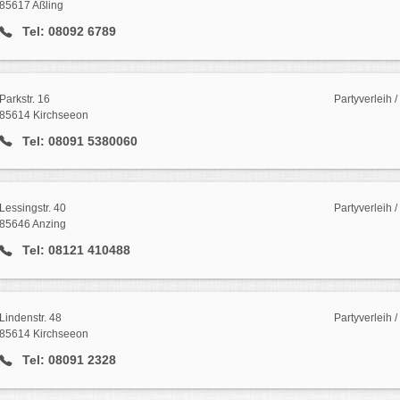
85617 Aßling
Tel: 08092 6789
Parkstr. 16
Partyverleih 
85614 Kirchseeon
Tel: 08091 5380060
Lessingstr. 40
Partyverleih 
85646 Anzing
Tel: 08121 410488
Lindenstr. 48
Partyverleih 
85614 Kirchseeon
Tel: 08091 2328