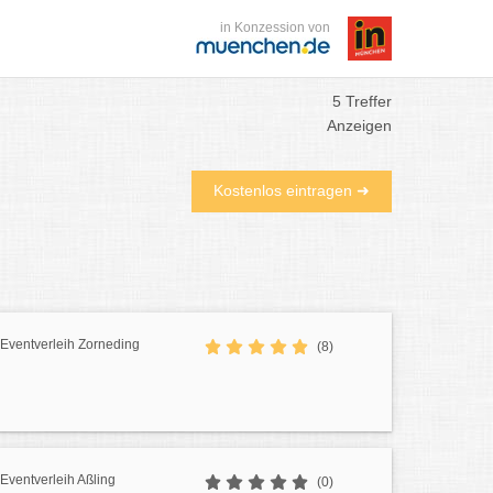
in Konzession von
5 Treffer
Anzeigen
Kostenlos eintragen ➜
/ Eventverleih Zorneding
(8)
 Eventverleih Aßling
(0)