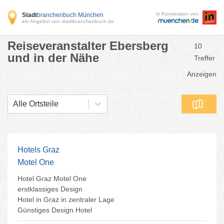
in Konzession von
Stadt
branchenbuch München
ein Angebot von stadtbranchenbuch.de
Reiseveranstalter Ebersberg
10
und in der Nähe
Treffer
Anzeigen
Alle Ortsteile
Hotels Graz
Motel One
Hotel Graz Motel One
erstklassiges Design
Hotel in Graz in zentraler Lage
Günstiges Design Hotel