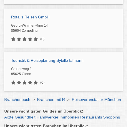
Rotalis Reisen GmbH
Georg-Wimmer-Ring 14
85604 Zorneding
(0)
Touristik & Reiseplanung Sybille Ellmann
Grottenweg 1
85625 Glonn
(0)
Branchenbuch
>
Branchen mit R
>
Reiseveranstalter München
Unsere wichtigsten Guides im Überblick:
Ärzte
Gesundheit
Handwerker
Immobilien
Restaurants
Shopping
Unsere wichtigsten Branchen im Überblick: