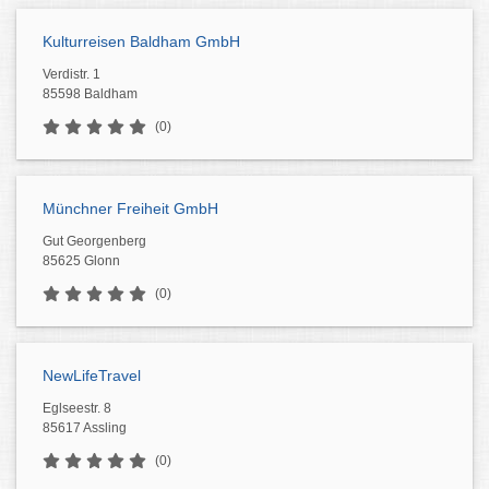
Kulturreisen Baldham GmbH
Verdistr. 1
85598 Baldham
(0)
Münchner Freiheit GmbH
Gut Georgenberg
85625 Glonn
(0)
NewLifeTravel
Eglseestr. 8
85617 Assling
(0)