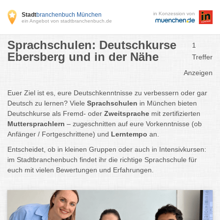
in Konzession von
Stadt
branchenbuch München
ein Angebot von stadtbranchenbuch.de
Sprachschulen: Deutschkurse
1
Ebersberg und in der Nähe
Treffer
Anzeigen
Euer Ziel ist es, eure Deutschkenntnisse zu verbessern oder gar
Deutsch zu lernen? Viele
Sprachschulen
in München bieten
Deutschkurse als Fremd- oder
Zweitsprache
mit zertifizierten
Muttersprachlern
– zugeschnitten auf eure Vorkenntnisse (ob
Anfänger / Fortgeschrittene) und
Lerntempo
an.
Entscheidet, ob in kleinen Gruppen oder auch in Intensivkursen:
im Stadtbranchenbuch findet ihr die richtige Sprachschule für
euch mit vielen Bewertungen und Erfahrungen.