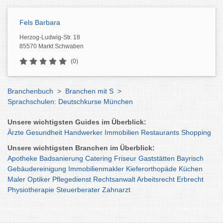
Fels Barbara
Herzog-Ludwig-Str. 18
85570 Markt Schwaben
(0)
Branchenbuch
>
Branchen mit S
>
Sprachschulen: Deutschkurse München
Unsere wichtigsten Guides im Überblick:
Ärzte
Gesundheit
Handwerker
Immobilien
Restaurants
Shopping
Unsere wichtigsten Branchen im Überblick:
Apotheke
Badsanierung
Catering
Friseur
Gaststätten
Bayrisch
Gebäudereinigung
Immobilienmakler
Kieferorthopäde
Küchen
Maler
Optiker
Pflegedienst
Rechtsanwalt
Arbeitsrecht
Erbrecht
Physiotherapie
Steuerberater
Zahnarzt