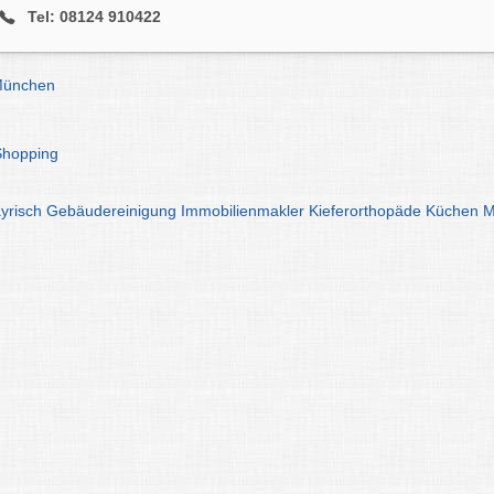
Tel: 08124 910422
 München
Shopping
yrisch
Gebäudereinigung
Immobilienmakler
Kieferorthopäde
Küchen
M