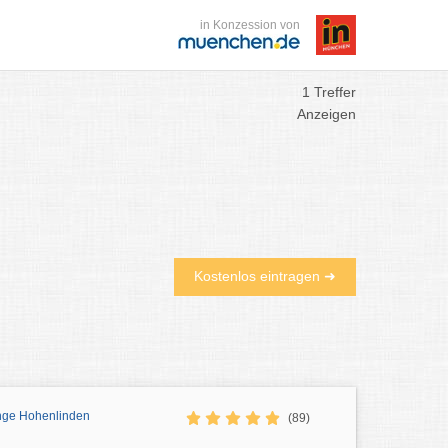
in Konzession von
1 Treffer
Anzeigen
Kostenlos eintragen ➜
änge Hohenlinden
(89)