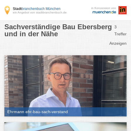
in Konzession von
Stadt
branchenbuch München
ein Angebot von stadtbranchenbuch.de
Sachverständige Bau Ebersberg
3
und in der Nähe
Treffer
Anzeigen
Ehrmann ehr-bau-sach-verstand