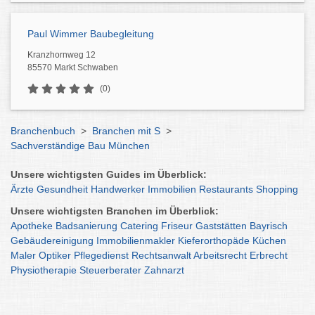
Paul Wimmer Baubegleitung
Kranzhornweg 12
85570 Markt Schwaben
(0)
Branchenbuch
>
Branchen mit S
>
Sachverständige Bau München
Unsere wichtigsten Guides im Überblick:
Ärzte
Gesundheit
Handwerker
Immobilien
Restaurants
Shopping
Unsere wichtigsten Branchen im Überblick:
Apotheke
Badsanierung
Catering
Friseur
Gaststätten
Bayrisch
Gebäudereinigung
Immobilienmakler
Kieferorthopäde
Küchen
Maler
Optiker
Pflegedienst
Rechtsanwalt
Arbeitsrecht
Erbrecht
Physiotherapie
Steuerberater
Zahnarzt