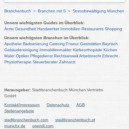
Branchenbuch
>
Branchen mit S
>
Stressbewältigung München
Unsere wichtigsten Guides im Überblick:
Ärzte
Gesundheit
Handwerker
Immobilien
Restaurants
Shopping
Unsere wichtigsten Branchen im Überblick:
Apotheke
Badsanierung
Catering
Friseur
Gaststätten
Bayrisch
Gebäudereinigung
Immobilienmakler
Kieferorthopäde
Küchen
Maler
Optiker
Pflegedienst
Rechtsanwalt
Arbeitsrecht
Erbrecht
Physiotherapie
Steuerberater
Zahnarzt
Herausgeber:
Stadtbranchenbuch München Vertriebs
GmbH
Kontakt/Impressum
Datenschutz
AGB
Stellenangebote
stadtbranchenbuch.com
stadtbranchenbuch.at
munichx.de
opendi.com