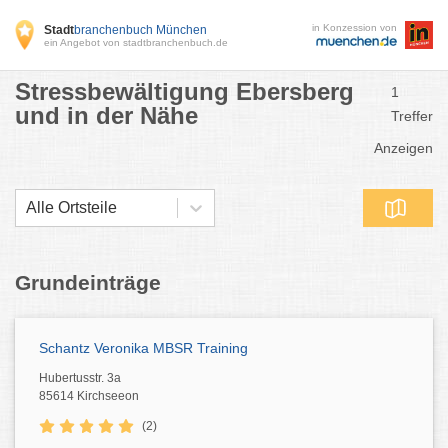
in Konzession von
Stadt
branchenbuch München
ein Angebot von stadtbranchenbuch.de
Stressbewältigung Ebersberg
1
und in der Nähe
Treffer
Anzeigen
Alle Ortsteile
Grundeinträge
Schantz Veronika MBSR Training
Hubertusstr. 3a
85614 Kirchseeon
(2)