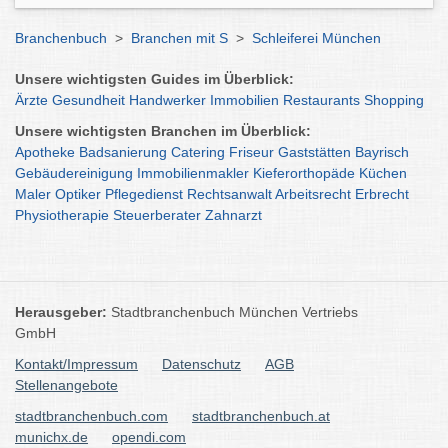
Branchenbuch
>
Branchen mit S
>
Schleiferei München
Unsere wichtigsten Guides im Überblick:
Ärzte
Gesundheit
Handwerker
Immobilien
Restaurants
Shopping
Unsere wichtigsten Branchen im Überblick:
Apotheke
Badsanierung
Catering
Friseur
Gaststätten
Bayrisch
Gebäudereinigung
Immobilienmakler
Kieferorthopäde
Küchen
Maler
Optiker
Pflegedienst
Rechtsanwalt
Arbeitsrecht
Erbrecht
Physiotherapie
Steuerberater
Zahnarzt
Herausgeber:
Stadtbranchenbuch München Vertriebs
GmbH
Kontakt/Impressum
Datenschutz
AGB
Stellenangebote
stadtbranchenbuch.com
stadtbranchenbuch.at
munichx.de
opendi.com