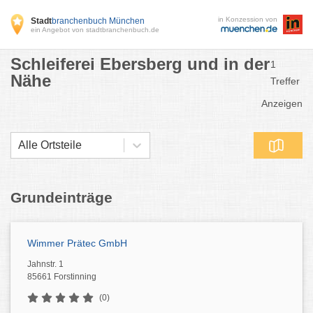
in Konzession von
Stadt
branchenbuch München
ein Angebot von stadtbranchenbuch.de
Schleiferei Ebersberg und in der
1
Nähe
Treffer
Anzeigen
Alle Ortsteile
Grundeinträge
Wimmer Prätec GmbH
Jahnstr. 1
85661 Forstinning
(0)