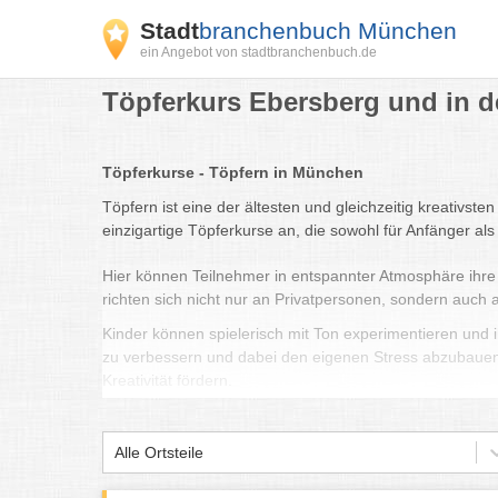
Stadt
branchenbuch München
ein Angebot von stadtbranchenbuch.de
Töpferkurs Ebersberg und in d
Töpferkurse - Töpfern in München
Töpfern ist eine der ältesten und gleichzeitig kreativs
einzigartige Töpferkurse an, die sowohl für Anfänger als
Hier können Teilnehmer in entspannter Atmosphäre ihre e
richten sich nicht nur an Privatpersonen, sondern auch
Kinder können spielerisch mit Ton experimentieren und
zu verbessern und dabei den eigenen Stress abzubauen
Kreativität fördern.
Die Kurse in München bieten eine Mischung aus Traditio
kleinen Gruppen individuelle Anleitung von erfahrenen
Alle Ortsteile
unvergessliches Erlebnis für alle, die gerne mit den H