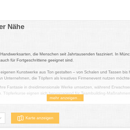
er Nähe
ten Handwerksarten, die Menschen seit Jahrtausenden fasziniert. In Mün
 auch für Fortgeschrittene geeignet sind.
igenen Kunstwerke aus Ton gestalten – von Schalen und Tassen bis hin 
 an Unternehmen, die Töpfern als kreatives Firmenevent nutzen möchte
 ihre Fantasie in dreidimensionale Werke umsetzen, während Erwachsen
. Töpferkurse eignen sich hervorragend für Teambuilding-Maßnahmen,
mehr anzeigen...
n und Moderne, bei der sowohl klassische Techniken als auch innovativ
 Töpfermeistern und lernen den gesamten Prozess von der Handhabung 
Karte anzeigen
änden arbeiten und die Kunst des Töpferns in einer der lebendigsten S