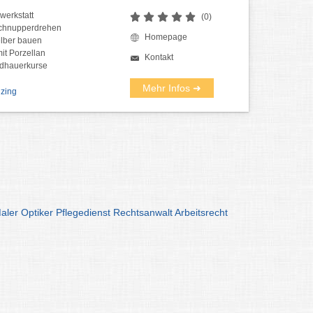
werkstatt
(0)
Schnupperdrehen
Homepage
lber bauen
it Porzellan
Kontakt
ldhauerkurse
Mehr Infos ➜
nzing
aler
Optiker
Pflegedienst
Rechtsanwalt
Arbeitsrecht