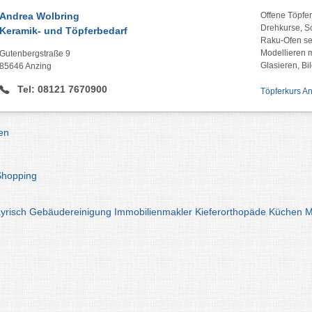
Andrea Wolbring
Offene Töpfer
Drehkurse, 
Keramik- und Töpferbedarf
Raku-Ofen se
Modellieren m
Gutenbergstraße 9
Glasieren, Bi
85646 Anzing
Tel: 08121 7670900
Töpferkurs A
en
Shopping
yrisch
Gebäudereinigung
Immobilienmakler
Kieferorthopäde
Küchen
M