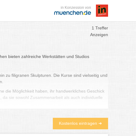
in Konzession von
1 Treffer
Anzeigen
chen bieten zahlreiche Werkstätten und Studios
zu filigranen Skulpturen. Die Kurse sind vielseitig und
n.
e die Möglichkeit haben, ihr handwerkliches Geschick
 da sie sowohl Zusammenarbeit als auch individuelle
e Ansätze vermittelt werden. Die Teilnehmer erhalten in
des Materials bis hin zum Brennen und Glasieren. Ein
Kostenlos eintragen ➜
tädte Deutschlands entdecken möchten.