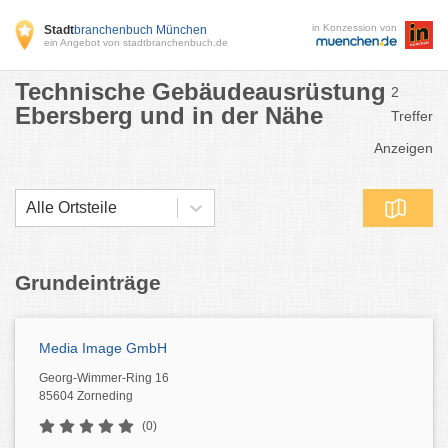
in Konzession von
Stadt
branchenbuch München
ein Angebot von stadtbranchenbuch.de
Technische Gebäudeausrüstung
2
Ebersberg und in der Nähe
Treffer
Anzeigen
Alle Ortsteile
Grundeinträge
Media Image GmbH
Georg-Wimmer-Ring 16
85604 Zorneding
(0)