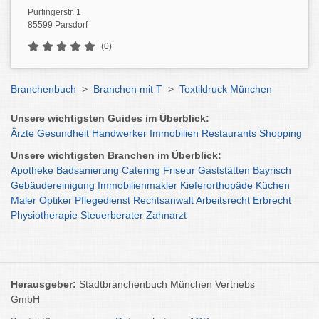
Purfingerstr. 1
85599 Parsdorf
(0)
Branchenbuch
>
Branchen mit T
>
Textildruck München
Unsere wichtigsten Guides im Überblick:
Ärzte
Gesundheit
Handwerker
Immobilien
Restaurants
Shopping
Unsere wichtigsten Branchen im Überblick:
Apotheke
Badsanierung
Catering
Friseur
Gaststätten
Bayrisch
Gebäudereinigung
Immobilienmakler
Kieferorthopäde
Küchen
Maler
Optiker
Pflegedienst
Rechtsanwalt
Arbeitsrecht
Erbrecht
Physiotherapie
Steuerberater
Zahnarzt
Herausgeber:
Stadtbranchenbuch München Vertriebs
GmbH