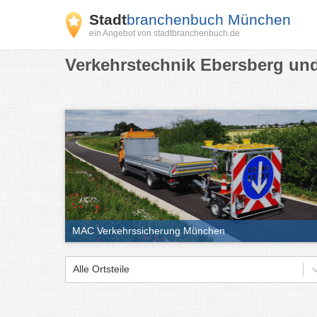
Stadt
branchenbuch München
ein Angebot von stadtbranchenbuch.de
Verkehrstechnik Ebersberg und
MAC Verkehrssicherung München
Alle Ortsteile