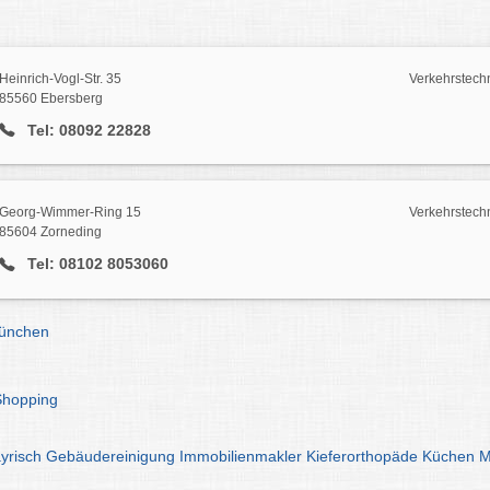
Heinrich-Vogl-Str. 35
Verkehrstech
85560 Ebersberg
Tel: 08092 22828
Georg-Wimmer-Ring 15
Verkehrstech
85604 Zorneding
Tel: 08102 8053060
München
Shopping
yrisch
Gebäudereinigung
Immobilienmakler
Kieferorthopäde
Küchen
M