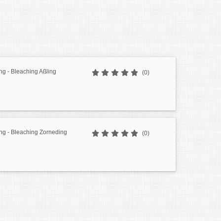
g - Bleaching Aßling
(0)
ng - Bleaching Zorneding
(0)