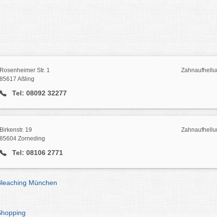
Rosenheimer Str. 1
Zahnaufhellun
85617 Aßling
Tel: 08092 32277
Birkenstr. 19
Zahnaufhellu
85604 Zorneding
Tel: 08106 2771
Bleaching München
Shopping