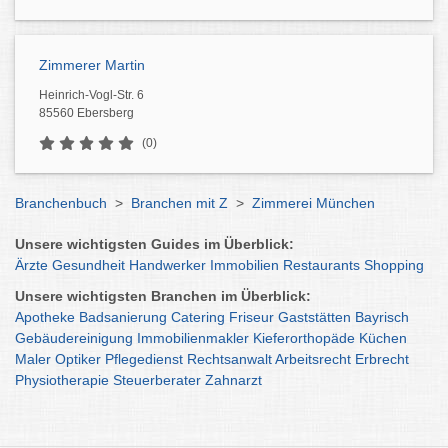
Zimmerer Martin
Heinrich-Vogl-Str. 6
85560 Ebersberg
(0)
Branchenbuch
>
Branchen mit Z
>
Zimmerei München
Unsere wichtigsten Guides im Überblick:
Ärzte
Gesundheit
Handwerker
Immobilien
Restaurants
Shopping
Unsere wichtigsten Branchen im Überblick:
Apotheke
Badsanierung
Catering
Friseur
Gaststätten
Bayrisch
Gebäudereinigung
Immobilienmakler
Kieferorthopäde
Küchen
Maler
Optiker
Pflegedienst
Rechtsanwalt
Arbeitsrecht
Erbrecht
Physiotherapie
Steuerberater
Zahnarzt