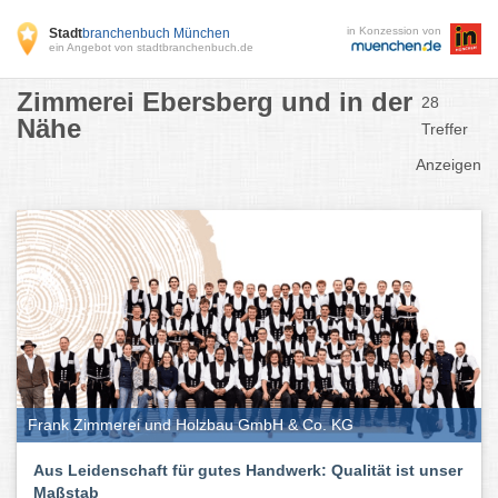
in Konzession von
Stadt
branchenbuch München
ein Angebot von stadtbranchenbuch.de
Zimmerei Ebersberg und in der
28
Nähe
Treffer
Anzeigen
Frank Zimmerei und Holzbau GmbH & Co. KG
Aus Leidenschaft für gutes Handwerk: Qualität ist unser
Maßstab