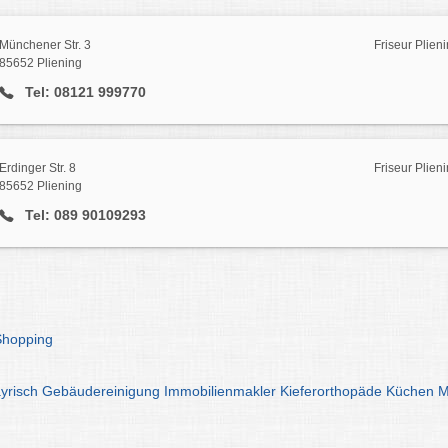
Münchener Str. 3
Friseur Plien
85652 Pliening
Tel: 08121 999770
Erdinger Str. 8
Friseur Plien
85652 Pliening
Tel: 089 90109293
Shopping
yrisch
Gebäudereinigung
Immobilienmakler
Kieferorthopäde
Küchen
M