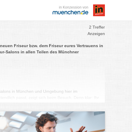
in Konzession von
2 Treffer
Anzeigen
neuen Friseur bzw. dem Friseur eures Vertrauens in
ur-Salons in allen Teilen des Münchner
r-Salons in München und Umgebung hier im
endlich passt, zeigt sich beim Besuch. Denn klar: Ihr
h wohlfühlen und mit dem Endergebnis zufrieden sein.
tmosphäre im Salon als auch der Austausch mit eurem
le. Denn ein Friseur sollte nicht nur sein Handwerk
issen, was seine Kunden aus München brauchen.
 der Friseur euch zu Beginn in einer Typberatung