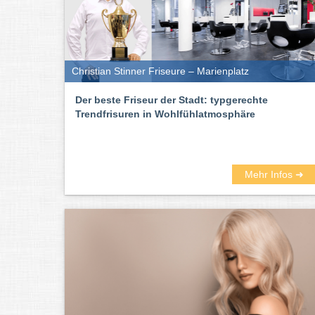
Christian Stinner Friseure – Marienplatz
Der beste Friseur der Stadt: typgerechte
Trendfrisuren in Wohlfühlatmosphäre
Mehr Infos ➜
Heutzutage auch ein wichtiger Faktor bei der Auswahl 
ist. Einige Friseur-Salons in München bieten die Mögli
findet ihr hier von allen Friseur-Salons die Telefonnumm
Die besten Friseure für München fin