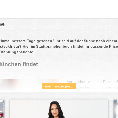
he
einmal bessere Tage gesehen? Ihr seid auf der Suche nach einem 
steckfrisur? Hier im Stadtbranchenbuch findet ihr passende Frise
Erfahrungsberichte.
München findet
Vergleichen könnt ihr Friseu
mehr anzeigen...
Stadtbranchenbuch. Ob es letzt
solltet euch beim Friseur auc
Sowohl die Einrichtung und A
Friseur spielen dabei eine Rol
beherrschen, sondern auch w
Ein gutes Zeichen ist es, wenn