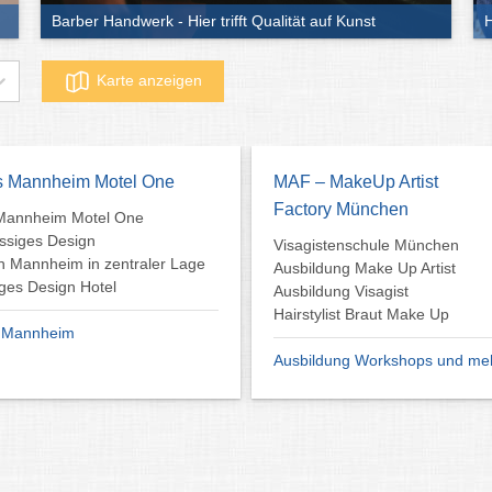
Barber Handwerk - Hier trifft Qualität auf Kunst
H
Karte anzeigen
s Mannheim Motel One
MAF – MakeUp Artist
Factory München
Mannheim Motel One
assiges Design
Visagistenschule München
in Mannheim in zentraler Lage
Ausbildung Make Up Artist
ges Design Hotel
Ausbildung Visagist
Hairstylist Braut Make Up
s Mannheim
Ausbildung Workshops und me