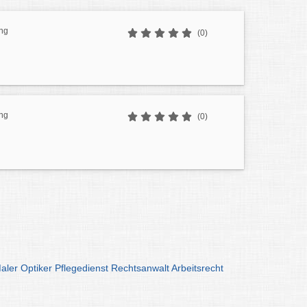
ing
(0)
ing
(0)
aler
Optiker
Pflegedienst
Rechtsanwalt
Arbeitsrecht