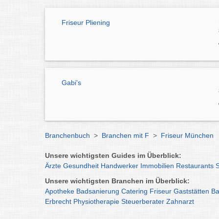
Friseur Pliening
Gabi's
Branchenbuch
>
Branchen mit F
>
Friseur München
Unsere wichtigsten Guides im Überblick:
Ärzte
Gesundheit
Handwerker
Immobilien
Restaurants
Unsere wichtigsten Branchen im Überblick:
Apotheke
Badsanierung
Catering
Friseur
Gaststätten
Ba
Erbrecht
Physiotherapie
Steuerberater
Zahnarzt