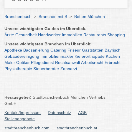
Branchenbuch
>
Branchen mit B
>
Betten München
Unsere wichtigsten Guides im Überblick:
Ärzte
Gesundheit
Handwerker
Immobilien
Restaurants
Shopping
Unsere wichtigsten Branchen im Überblick:
Apotheke
Badsanierung
Catering
Friseur
Gaststätten
Bayrisch
Gebäudereinigung
Immobilienmakler
Kieferorthopäde
Küchen
Maler
Optiker
Pflegedienst
Rechtsanwalt
Arbeitsrecht
Erbrecht
Physiotherapie
Steuerberater
Zahnarzt
Herausgeber:
Stadtbranchenbuch München Vertriebs
GmbH
Kontakt/Impressum
Datenschutz
AGB
Stellenangebote
stadtbranchenbuch.com
stadtbranchenbuch.at