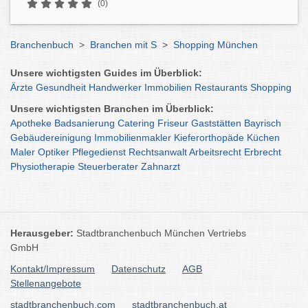
(0)
Branchenbuch
>
Branchen mit S
>
Shopping München
Unsere wichtigsten Guides im Überblick:
Ärzte
Gesundheit
Handwerker
Immobilien
Restaurants
Shopping
Unsere wichtigsten Branchen im Überblick:
Apotheke
Badsanierung
Catering
Friseur
Gaststätten
Bayrisch
Gebäudereinigung
Immobilienmakler
Kieferorthopäde
Küchen
Maler
Optiker
Pflegedienst
Rechtsanwalt
Arbeitsrecht
Erbrecht
Physiotherapie
Steuerberater
Zahnarzt
Herausgeber:
Stadtbranchenbuch München Vertriebs
GmbH
Kontakt/Impressum
Datenschutz
AGB
Stellenangebote
stadtbranchenbuch.com
stadtbranchenbuch.at