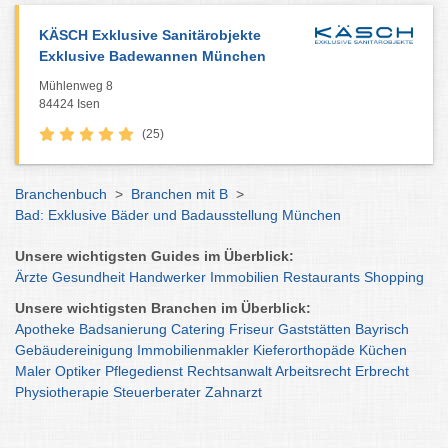
KÄSCH Exklusive Sanitärobjekte
Exklusive Badewannen München
Mühlenweg 8
84424 Isen
(25)
Branchenbuch
>
Branchen mit B
>
Bad: Exklusive Bäder und Badausstellung München
Unsere wichtigsten Guides im Überblick:
Ärzte
Gesundheit
Handwerker
Immobilien
Restaurants
Shopping
Unsere wichtigsten Branchen im Überblick:
Apotheke
Badsanierung
Catering
Friseur
Gaststätten
Bayrisch
Gebäudereinigung
Immobilienmakler
Kieferorthopäde
Küchen
Maler
Optiker
Pflegedienst
Rechtsanwalt
Arbeitsrecht
Erbrecht
Physiotherapie
Steuerberater
Zahnarzt