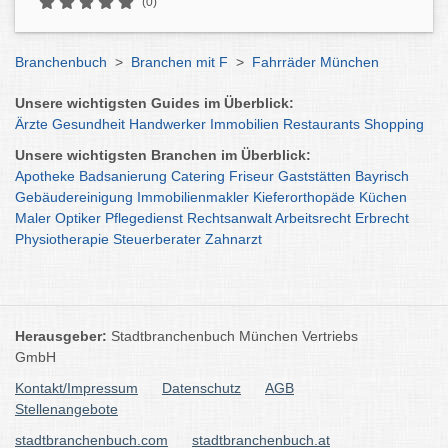
(0)
Branchenbuch
>
Branchen mit F
>
Fahrräder München
Unsere wichtigsten Guides im Überblick:
Ärzte
Gesundheit
Handwerker
Immobilien
Restaurants
Shopping
Unsere wichtigsten Branchen im Überblick:
Apotheke
Badsanierung
Catering
Friseur
Gaststätten
Bayrisch
Gebäudereinigung
Immobilienmakler
Kieferorthopäde
Küchen
Maler
Optiker
Pflegedienst
Rechtsanwalt
Arbeitsrecht
Erbrecht
Physiotherapie
Steuerberater
Zahnarzt
Herausgeber:
Stadtbranchenbuch München Vertriebs
GmbH
Kontakt/Impressum
Datenschutz
AGB
Stellenangebote
stadtbranchenbuch.com
stadtbranchenbuch.at