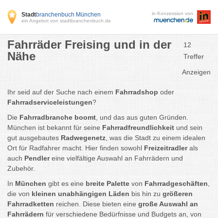
in Konzession von
Stadt
branchenbuch München
ein Angebot von stadtbranchenbuch.de
Fahrräder Freising und in der
12
Nähe
Treffer
Anzeigen
Ihr seid auf der Suche nach einem
Fahrradshop
oder
Fahrradserviceleistungen
?
Die
Fahrradbranche boomt
, und das aus guten Gründen.
München ist bekannt für seine
Fahrradfreundlichkeit
und sein
gut ausgebautes
Radwegenetz
, was die Stadt zu einem idealen
Ort für Radfahrer macht. Hier finden sowohl
Freizeitradler
als
auch
Pendler
eine vielfältige Auswahl an Fahrrädern und
Zubehör.
In
München
gibt es eine
breite Palette
von
Fahrradgeschäften
,
die von
kleinen unabhängigen Läden
bis hin zu
größeren
Fahrradketten
reichen. Diese bieten eine
große Auswahl an
Fahrrädern
für verschiedene Bedürfnisse und Budgets an, von