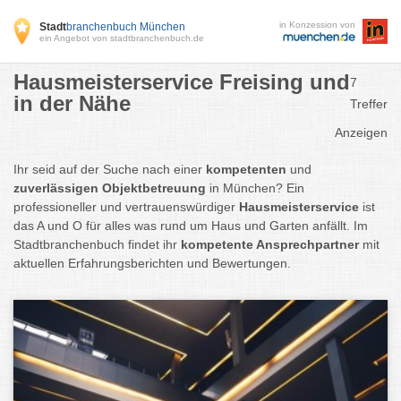
in Konzession von
Stadt
branchenbuch München
ein Angebot von stadtbranchenbuch.de
Hausmeisterservice Freising und
7
in der Nähe
Treffer
Anzeigen
Ihr seid auf der Suche nach einer
kompetenten
und
zuverlässigen Objektbetreuung
in München? Ein
professioneller und vertrauenswürdiger
Hausmeisterservice
ist
das A und O für alles was rund um Haus und Garten anfällt. Im
Stadtbranchenbuch findet ihr
kompetente Ansprechpartner
mit
aktuellen Erfahrungsberichten und Bewertungen.