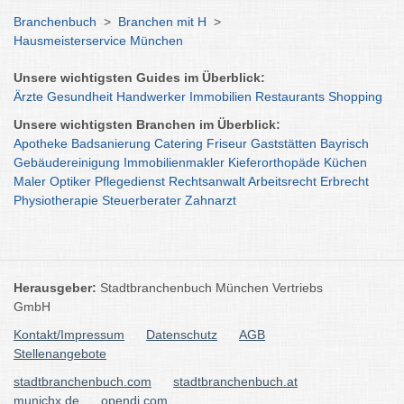
Branchenbuch
>
Branchen mit H
>
Hausmeisterservice München
Unsere wichtigsten Guides im Überblick:
Ärzte
Gesundheit
Handwerker
Immobilien
Restaurants
Shopping
Unsere wichtigsten Branchen im Überblick:
Apotheke
Badsanierung
Catering
Friseur
Gaststätten
Bayrisch
Gebäudereinigung
Immobilienmakler
Kieferorthopäde
Küchen
Maler
Optiker
Pflegedienst
Rechtsanwalt
Arbeitsrecht
Erbrecht
Physiotherapie
Steuerberater
Zahnarzt
Herausgeber:
Stadtbranchenbuch München Vertriebs
GmbH
Kontakt/Impressum
Datenschutz
AGB
Stellenangebote
stadtbranchenbuch.com
stadtbranchenbuch.at
munichx.de
opendi.com