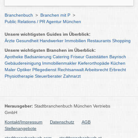
Branchenbuch
>
Branchen mit P
>
Public Relations / PR Agentur München
Unsere wichtigsten Guides im Überblick:
Ärzte
Gesundheit
Handwerker
Immobilien
Restaurants
Shopping
Unsere wichtigsten Branchen im Überblick:
Apotheke
Badsanierung
Catering
Friseur
Gaststätten
Bayrisch
Gebäudereinigung
Immobilienmakler
Kieferorthopäde
Küchen
Maler
Optiker
Pflegedienst
Rechtsanwalt
Arbeitsrecht
Erbrecht
Physiotherapie
Steuerberater
Zahnarzt
Herausgeber:
Stadtbranchenbuch München Vertriebs
GmbH
Kontakt/Impressum
Datenschutz
AGB
Stellenangebote