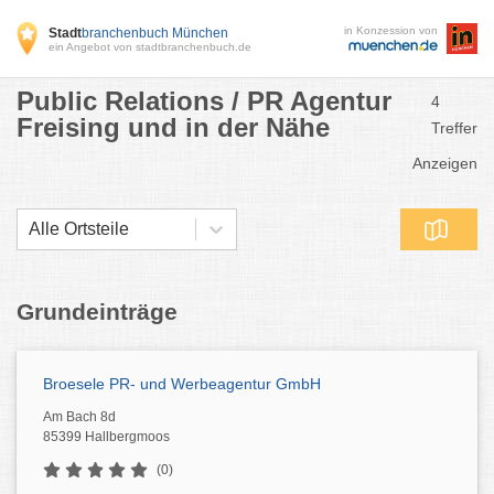
in Konzession von
Stadt
branchenbuch München
ein Angebot von stadtbranchenbuch.de
Public Relations / PR Agentur
4
Freising und in der Nähe
Treffer
Anzeigen
Alle Ortsteile
Grundeinträge
Broesele PR- und Werbeagentur GmbH
Am Bach 8d
85399 Hallbergmoos
(0)