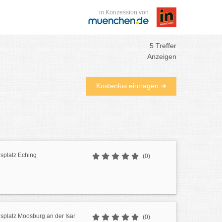
in Konzession von
5 Treffer
Anzeigen
Kostenlos eintragen ➜
isplatz Eching
(0)
isplatz Moosburg an der Isar
(0)