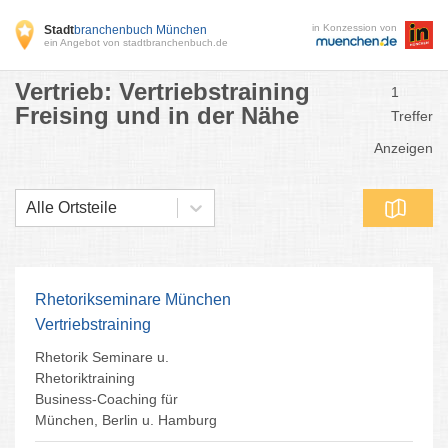
in Konzession von
Stadt
branchenbuch München
ein Angebot von stadtbranchenbuch.de
Vertrieb: Vertriebstraining
1
Freising und in der Nähe
Treffer
Anzeigen
Alle Ortsteile
Rhetorikseminare München
Vertriebstraining
Rhetorik Seminare u.
Rhetoriktraining
Business-Coaching für
München, Berlin u. Hamburg