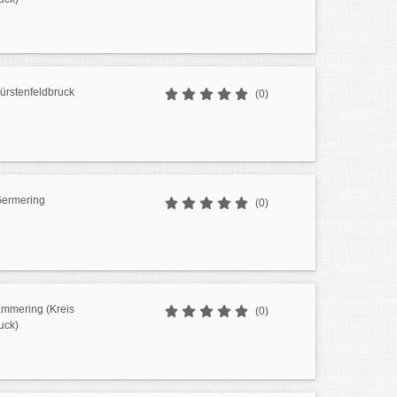
ürstenfeldbruck
(0)
Germering
(0)
mmering (Kreis
(0)
uck)