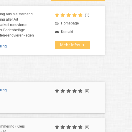
ng aus Meisterhand
(1)
g aller Art
Homepage
Parkett renovieren
ler Bodenbeläge
Kontakt
ifen-renovieren-legen
Mehr Infos ➜
ling
ling
(0)
mmering (Kreis
(0)
uck)