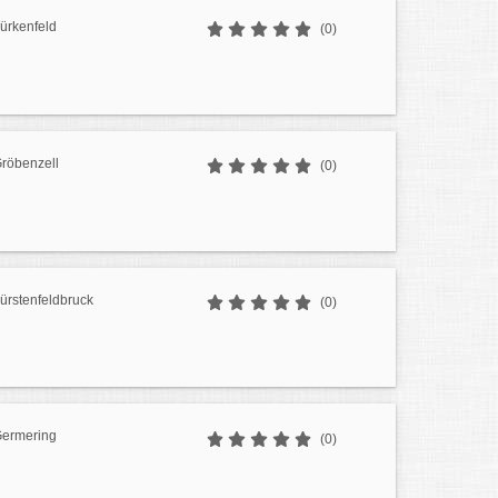
ürkenfeld
(0)
röbenzell
(0)
ürstenfeldbruck
(0)
Germering
(0)