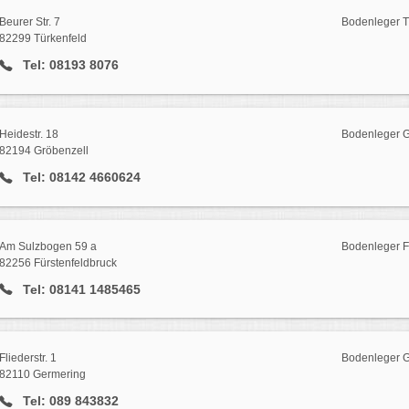
Beurer Str. 7
Bodenleger T
82299 Türkenfeld
Tel: 08193 8076
Heidestr. 18
Bodenleger G
82194 Gröbenzell
Tel: 08142 4660624
Am Sulzbogen 59 a
Bodenleger F
82256 Fürstenfeldbruck
Tel: 08141 1485465
Fliederstr. 1
Bodenleger 
82110 Germering
Tel: 089 843832