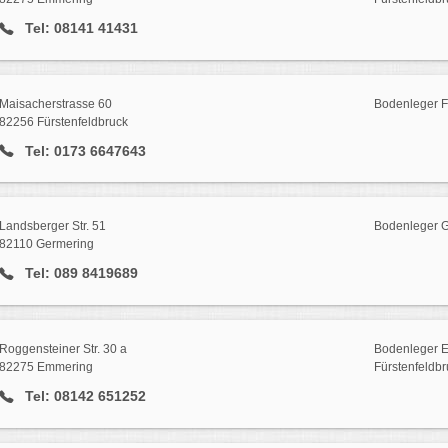
Tel: 08141 41431
Maisacherstrasse 60
Bodenleger F
82256 Fürstenfeldbruck
Tel: 0173 6647643
Landsberger Str. 51
Bodenleger 
82110 Germering
Tel: 089 8419689
Roggensteiner Str. 30 a
Bodenleger E
82275 Emmering
Fürstenfeldbr
Tel: 08142 651252