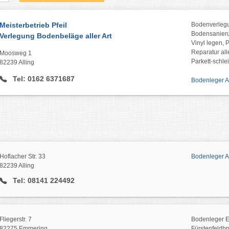
Meisterbetrieb Pfeil
Bodenverlegu
Bodensanierun
Verlegung Bodenbeläge aller Art
Vinyl legen, 
Reparatur al
Moosweg 1
Parkett-schle
82239 Alling
Tel: 0162 6371687
Bodenleger Al
Hoflacher Str. 33
Bodenleger Al
82239 Alling
Tel: 08141 224492
Fliegerstr. 7
Bodenleger E
82275 Emmering
Fürstenfeldbr