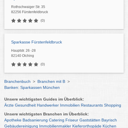
Rothschwaiger Str. 35
82256 Fürstenfeldbruck
(0)
Sparkasse Fürstenfeldbruck
Hauptstr. 26 -28
82140 Olching
(0)
Branchenbuch
>
Branchen mit B
>
Banken: Sparkassen München
Unsere wichtigsten Guides im Überblick:
Ärzte
Gesundheit
Handwerker
Immobilien
Restaurants
Shopping
Unsere wichtigsten Branchen im Überblick:
Apotheke
Badsanierung
Catering
Friseur
Gaststätten
Bayrisch
Gebäudereinigung
Immobilienmakler
Kieferorthopäde
Küchen