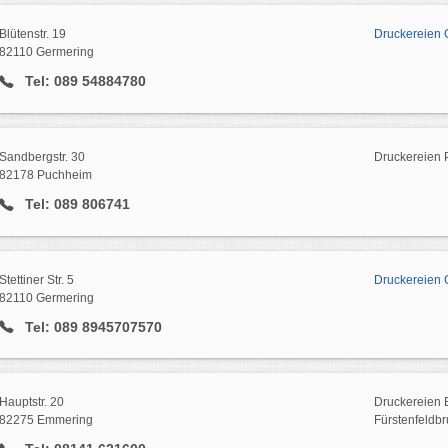
Blütenstr. 19
Druckereien 
82110 Germering
Tel: 089 54884780
Sandbergstr. 30
Druckereien
82178 Puchheim
Tel: 089 806741
Stettiner Str. 5
Druckereien 
82110 Germering
Tel: 089 8945707570
Hauptstr. 20
Druckereien 
82275 Emmering
Fürstenfeldbr