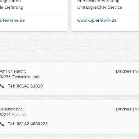
ungskarten
Persönliche Beratung
le Lieferung
Umfangreicher Service
rtenliebe.de
www.kopierfabrik.de
Am Fohlenhof 5
Druckereien 
82256 Fürstenfeldbruck
Tel: 08141 61010
Buschingstr. 5
Druckereien 
82216 Maisach
Tel: 08142 4660222