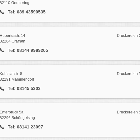
82110 Germering
Tel: 089 43590535
Hubertusstr. 14
Druckereien G
82284 Grafrath
Tel: 08144 9969205
Kohlstattstr. 8
Druckereien
82291 Mammendorf
Tel: 08145 5303
Enterbruck 5a
Druckereien 
82296 Schöngeising
Tel: 08141 23097