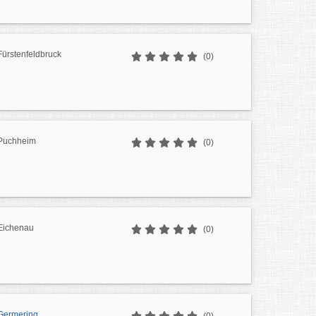
Fürstenfeldbruck
(0)
 Puchheim
(0)
Eichenau
(0)
Germering
(0)