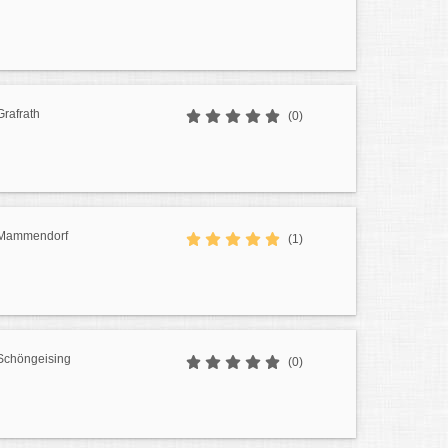
rafrath
(0)
 Mammendorf
(1)
Schöngeising
(0)