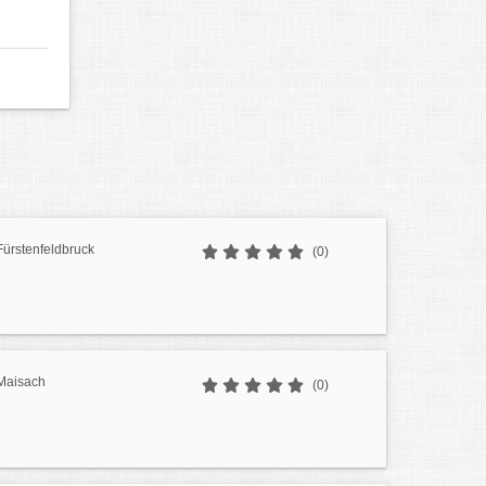
Fürstenfeldbruck
(0)
Maisach
(0)