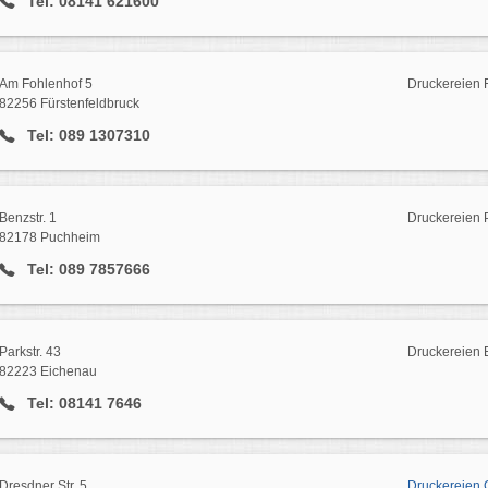
Tel: 08141 621600
Am Fohlenhof 5
Druckereien 
82256 Fürstenfeldbruck
Tel: 089 1307310
Benzstr. 1
Druckereien
82178 Puchheim
Tel: 089 7857666
Parkstr. 43
Druckereien 
82223 Eichenau
Tel: 08141 7646
Dresdner Str. 5
Druckereien 