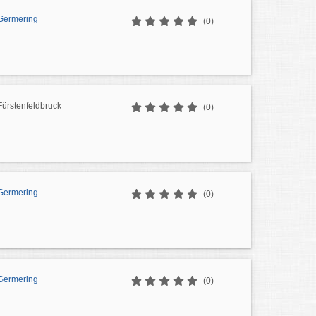
Germering
(0)
Fürstenfeldbruck
(0)
Germering
(0)
Germering
(0)