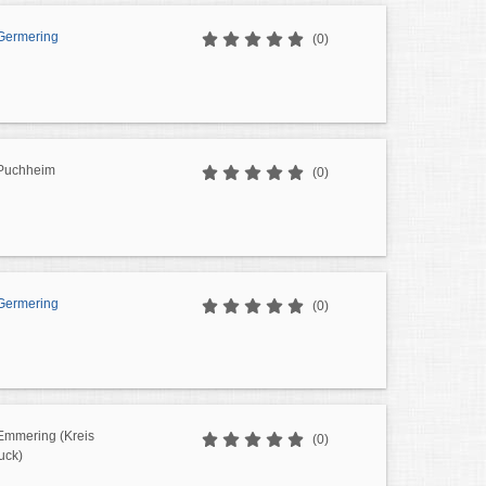
Germering
(0)
 Puchheim
(0)
Germering
(0)
Emmering (Kreis
(0)
uck)