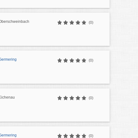
 Oberschweinbach
(0)
Germering
(0)
Eichenau
(0)
Germering
(0)