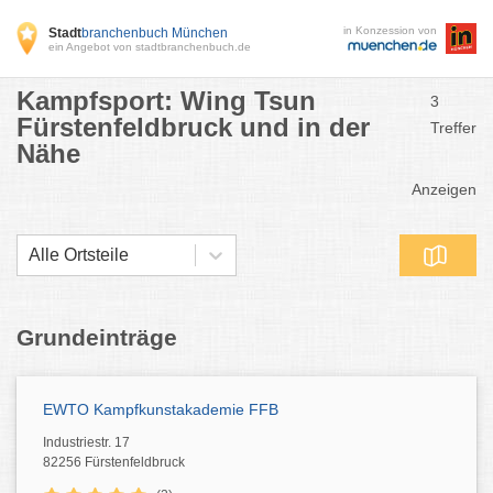
in Konzession von
Stadt
branchenbuch München
ein Angebot von stadtbranchenbuch.de
Kampfsport: Wing Tsun
3
Fürstenfeldbruck und in der
Treffer
Nähe
Anzeigen
Alle Ortsteile
Grundeinträge
EWTO Kampfkunstakademie FFB
Industriestr. 17
82256 Fürstenfeldbruck