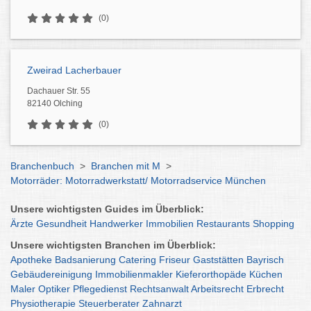
(0)
Zweirad Lacherbauer
Dachauer Str. 55
82140 Olching
(0)
Branchenbuch
>
Branchen mit M
>
Motorräder: Motorradwerkstatt/ Motorradservice München
Unsere wichtigsten Guides im Überblick:
Ärzte
Gesundheit
Handwerker
Immobilien
Restaurants
Shopping
Unsere wichtigsten Branchen im Überblick:
Apotheke
Badsanierung
Catering
Friseur
Gaststätten
Bayrisch
Gebäudereinigung
Immobilienmakler
Kieferorthopäde
Küchen
Maler
Optiker
Pflegedienst
Rechtsanwalt
Arbeitsrecht
Erbrecht
Physiotherapie
Steuerberater
Zahnarzt