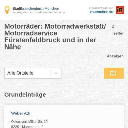
in Konzession von
Stadt
branchenbuch München
ein Angebot von stadtbranchenbuch.de
Motorräder: Motorradwerkstatt/
2
Motorradservice
Treffer
Fürstenfeldbruck und in der
Nähe
Anzeigen
Alle Ortsteile
Grundeinträge
Weber Adi
Oskar-von-Miller-Str. 19
82291 Mammendorf