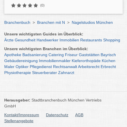
(0)
Branchenbuch
>
Branchen mit N
>
Nagelstudios München
Unsere wichtigsten Guides im Überblick:
Ärzte
Gesundheit
Handwerker
Immobilien
Restaurants
Shopping
Unsere wichtigsten Branchen im Überblick:
Apotheke
Badsanierung
Catering
Friseur
Gaststätten
Bayrisch
Gebäudereinigung
Immobilienmakler
Kieferorthopäde
Küchen
Maler
Optiker
Pflegedienst
Rechtsanwalt
Arbeitsrecht
Erbrecht
Physiotherapie
Steuerberater
Zahnarzt
Herausgeber:
Stadtbranchenbuch München Vertriebs
GmbH
Kontakt/Impressum
Datenschutz
AGB
Stellenangebote