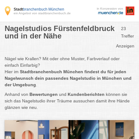
in Konzession von
Stadt
branchenbuch München
ein Angebot von stadtbranchenbuch.de
Nagelstudios Fürstenfeldbruck
23
und in der Nähe
Treffer
Anzeigen
Nägel wie Krallen? Mit oder ohne Muster, Farbverlauf oder
einfach Einfarbig?
Hier im
Stadtbranchenbuch München
findest du für jeden
Nagelwunsch dein passendes Nagelstudio in München und
der Umgebung
.
Anhand von
Bewertungen
und
Kundenberichten
können sie
sich das Nagelstudio ihrer Träume aussuchen damit ihre Hände
glänzen wie neu.