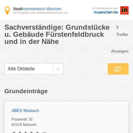
in Konzession von
Stadt
branchenbuch München
ein Angebot von stadtbranchenbuch.de
Sachverständige: Grundstücke
3
u. Gebäude Fürstenfeldbruck
Treffer
und in der Nähe
Anzeigen
Alle Ortsteile
Grundeinträge
ABEX Maisach
Frauenstr. 32
82216 Maisach