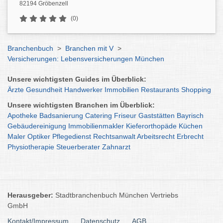
82194 Gröbenzell
(0)
Branchenbuch
>
Branchen mit V
>
Versicherungen: Lebensversicherungen München
Unsere wichtigsten Guides im Überblick:
Ärzte
Gesundheit
Handwerker
Immobilien
Restaurants
Shopping
Unsere wichtigsten Branchen im Überblick:
Apotheke
Badsanierung
Catering
Friseur
Gaststätten
Bayrisch
Gebäudereinigung
Immobilienmakler
Kieferorthopäde
Küchen
Maler
Optiker
Pflegedienst
Rechtsanwalt
Arbeitsrecht
Erbrecht
Physiotherapie
Steuerberater
Zahnarzt
Herausgeber:
Stadtbranchenbuch München Vertriebs
GmbH
Kontakt/Impressum
Datenschutz
AGB