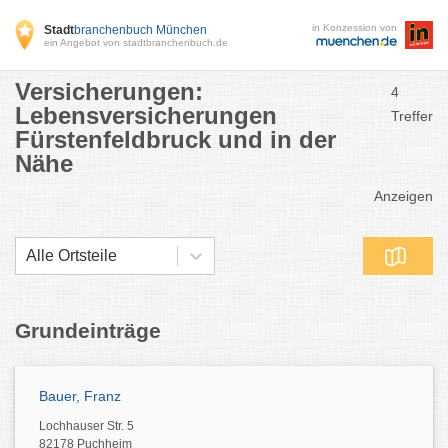
in Konzession von
Stadt
branchenbuch München
ein Angebot von stadtbranchenbuch.de
Versicherungen:
4
Lebensversicherungen
Treffer
Fürstenfeldbruck und in der
Nähe
Anzeigen
Alle Ortsteile
Grundeinträge
Bauer, Franz
Lochhauser Str. 5
82178 Puchheim