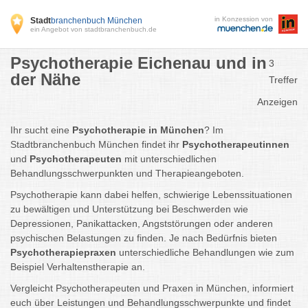
in Konzession von
Stadt
branchenbuch München
ein Angebot von stadtbranchenbuch.de
Psychotherapie Eichenau und in
3
der Nähe
Treffer
Anzeigen
Ihr sucht eine
Psychotherapie in München
? Im
Stadtbranchenbuch München findet ihr
Psychotherapeutinnen
und
Psychotherapeuten
mit unterschiedlichen
Behandlungsschwerpunkten und Therapieangeboten.
Psychotherapie kann dabei helfen, schwierige Lebenssituationen
zu bewältigen und Unterstützung bei Beschwerden wie
Depressionen, Panikattacken, Angststörungen oder anderen
psychischen Belastungen zu finden. Je nach Bedürfnis bieten
Psychotherapiepraxen
unterschiedliche Behandlungen wie zum
Beispiel Verhaltenstherapie an.
Vergleicht Psychotherapeuten und Praxen in München, informiert
euch über Leistungen und Behandlungsschwerpunkte und findet