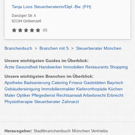
Tanja Loos Steuerberaterin/Dipl.-Bw. (FH)
Danziger Str. 4
82194 Gröbenzell
(0)
Branchenbuch
>
Branchen mit S
>
Steuerberater München
Unsere wichtigsten Guides im Überblick:
Ärzte
Gesundheit
Handwerker
Immobilien
Restaurants
Shopping
Unsere wichtigsten Branchen im Überblick:
Apotheke
Badsanierung
Catering
Friseur
Gaststätten
Bayrisch
Gebäudereinigung
Immobilienmakler
Kieferorthopäde
Küchen
Maler
Optiker
Pflegedienst
Rechtsanwalt
Arbeitsrecht
Erbrecht
Physiotherapie
Steuerberater
Zahnarzt
Herausgeber:
Stadtbranchenbuch München Vertriebs