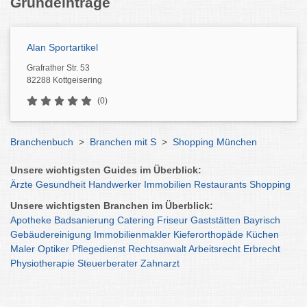
Grundeinträge
Alan Sportartikel
Grafrather Str. 53
82288 Kottgeisering
(0)
Branchenbuch
>
Branchen mit S
>
Shopping München
Unsere wichtigsten Guides im Überblick:
Ärzte
Gesundheit
Handwerker
Immobilien
Restaurants
Shopping
Unsere wichtigsten Branchen im Überblick:
Apotheke
Badsanierung
Catering
Friseur
Gaststätten
Bayrisch
Gebäudereinigung
Immobilienmakler
Kieferorthopäde
Küchen
Maler
Optiker
Pflegedienst
Rechtsanwalt
Arbeitsrecht
Erbrecht
Physiotherapie
Steuerberater
Zahnarzt