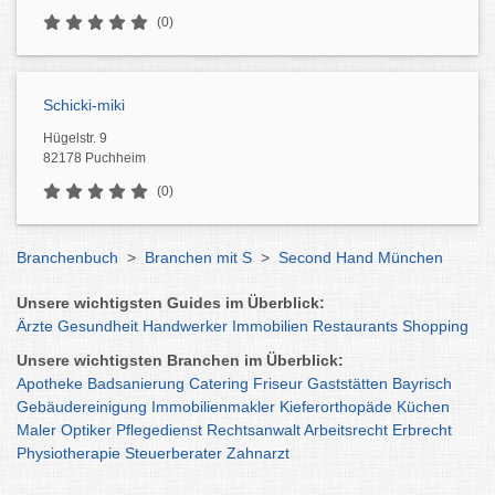
(0)
Schicki-miki
Hügelstr. 9
82178 Puchheim
(0)
Branchenbuch
>
Branchen mit S
>
Second Hand München
Unsere wichtigsten Guides im Überblick:
Ärzte
Gesundheit
Handwerker
Immobilien
Restaurants
Shopping
Unsere wichtigsten Branchen im Überblick:
Apotheke
Badsanierung
Catering
Friseur
Gaststätten
Bayrisch
Gebäudereinigung
Immobilienmakler
Kieferorthopäde
Küchen
Maler
Optiker
Pflegedienst
Rechtsanwalt
Arbeitsrecht
Erbrecht
Physiotherapie
Steuerberater
Zahnarzt