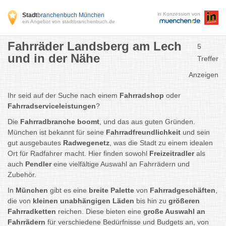
in Konzession von
Stadt
branchenbuch München
ein Angebot von stadtbranchenbuch.de
Fahrräder Landsberg am Lech
5
und in der Nähe
Treffer
Anzeigen
Ihr seid auf der Suche nach einem
Fahrradshop
oder
Fahrradserviceleistungen
?
Die
Fahrradbranche boomt
, und das aus guten Gründen.
München ist bekannt für seine
Fahrradfreundlichkeit
und sein
gut ausgebautes
Radwegenetz
, was die Stadt zu einem idealen
Ort für Radfahrer macht. Hier finden sowohl
Freizeitradler
als
auch
Pendler
eine vielfältige Auswahl an Fahrrädern und
Zubehör.
In
München
gibt es eine
breite Palette
von
Fahrradgeschäften
,
die von
kleinen unabhängigen Läden
bis hin zu
größeren
Fahrradketten
reichen. Diese bieten eine
große Auswahl an
Fahrrädern
für verschiedene Bedürfnisse und Budgets an, von