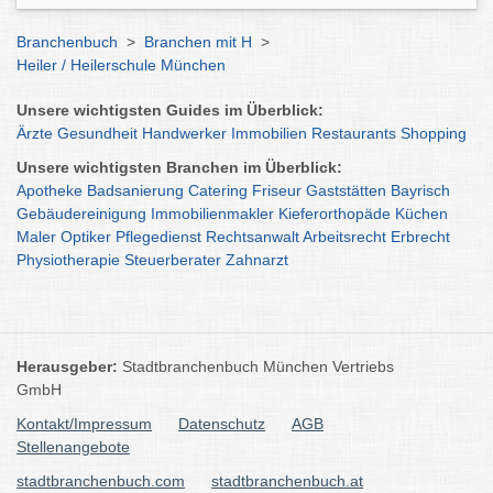
Branchenbuch
>
Branchen mit H
>
Heiler / Heilerschule München
Unsere wichtigsten Guides im Überblick:
Ärzte
Gesundheit
Handwerker
Immobilien
Restaurants
Shopping
Unsere wichtigsten Branchen im Überblick:
Apotheke
Badsanierung
Catering
Friseur
Gaststätten
Bayrisch
Gebäudereinigung
Immobilienmakler
Kieferorthopäde
Küchen
Maler
Optiker
Pflegedienst
Rechtsanwalt
Arbeitsrecht
Erbrecht
Physiotherapie
Steuerberater
Zahnarzt
Herausgeber:
Stadtbranchenbuch München Vertriebs
GmbH
Kontakt/Impressum
Datenschutz
AGB
Stellenangebote
stadtbranchenbuch.com
stadtbranchenbuch.at