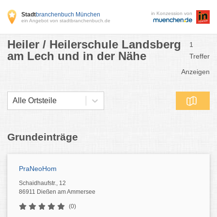
in Konzession von
Stadt
branchenbuch München
ein Angebot von stadtbranchenbuch.de
Heiler / Heilerschule Landsberg
1
am Lech und in der Nähe
Treffer
Anzeigen
Alle Ortsteile
Grundeinträge
PraNeoHom
Schaidhaufstr., 12
86911 Dießen am Ammersee
(0)