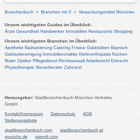
Branchenbuch
>
Branchen mit V
>
Verpackungsmittel München
Unsere wichtigsten Guides im Überblick:
Ärzte
Gesundheit
Handwerker
Immobilien
Restaurants
Shopping
Unsere wichtigsten Branchen im Überblick:
Apotheke
Badsanierung
Catering
Friseur
Gaststätten
Bayrisch
Gebäudereinigung
Immobilienmakler
Kieferorthopäde
Küchen
Maler
Optiker
Pflegedienst
Rechtsanwalt
Arbeitsrecht
Erbrecht
Physiotherapie
Steuerberater
Zahnarzt
Herausgeber:
Stadtbranchenbuch München Vertriebs
GmbH
Kontakt/Impressum
Datenschutz
AGB
Stellenangebote
stadtbranchenbuch.com
stadtbranchenbuch.at
munichx.de
opendi.com