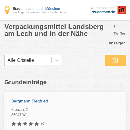
in Konzession von
Stadt
branchenbuch München
ein Angebot von stadtbranchenbuch.de
Verpackungsmittel Landsberg
1
am Lech und in der Nähe
Treffer
Anzeigen
Alle Ortsteile
Grundeinträge
Bergmann Siegfried
Kreuzstr. 2
86947 Weil
(0)