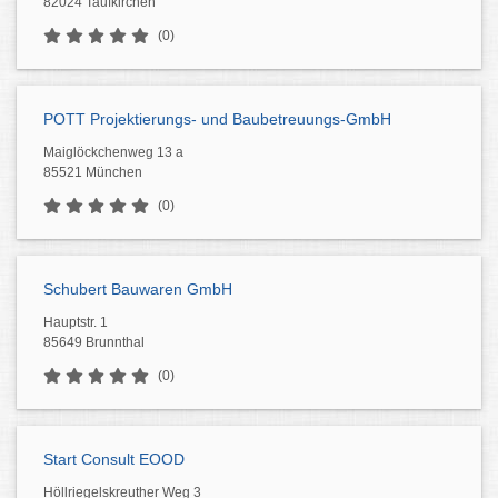
82024 Taufkirchen
(0)
POTT Projektierungs- und Baubetreuungs-GmbH
Maiglöckchenweg 13 a
85521 München
(0)
Schubert Bauwaren GmbH
Hauptstr. 1
85649 Brunnthal
(0)
Start Consult EOOD
Höllriegelskreuther Weg 3