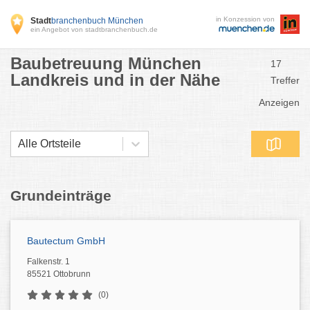
in Konzession von
Stadt
branchenbuch München
ein Angebot von stadtbranchenbuch.de
Baubetreuung München
17
Landkreis und in der Nähe
Treffer
Anzeigen
Alle Ortsteile
Grundeinträge
Bautectum GmbH
Falkenstr. 1
85521 Ottobrunn
(0)