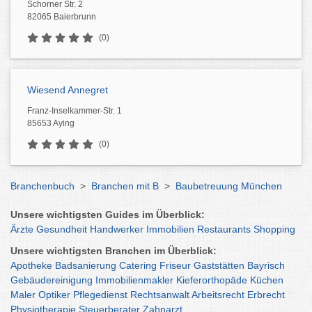
Schorner Str. 2
82065 Baierbrunn
(0)
Wiesend Annegret
Franz-Inselkammer-Str. 1
85653 Aying
(0)
Branchenbuch
>
Branchen mit B
>
Baubetreuung München
Unsere wichtigsten Guides im Überblick:
Ärzte
Gesundheit
Handwerker
Immobilien
Restaurants
Shopping
Unsere wichtigsten Branchen im Überblick:
Apotheke
Badsanierung
Catering
Friseur
Gaststätten
Bayrisch
Gebäudereinigung
Immobilienmakler
Kieferorthopäde
Küchen
Maler
Optiker
Pflegedienst
Rechtsanwalt
Arbeitsrecht
Erbrecht
Physiotherapie
Steuerberater
Zahnarzt