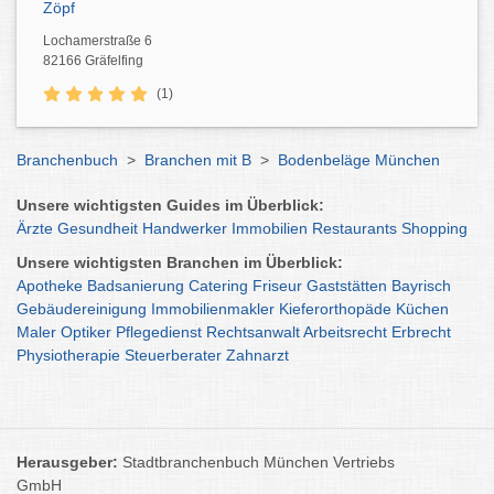
Zöpf
Lochamerstraße 6
82166 Gräfelfing
(1)
Branchenbuch
>
Branchen mit B
>
Bodenbeläge München
Unsere wichtigsten Guides im Überblick:
Ärzte
Gesundheit
Handwerker
Immobilien
Restaurants
Shopping
Unsere wichtigsten Branchen im Überblick:
Apotheke
Badsanierung
Catering
Friseur
Gaststätten
Bayrisch
Gebäudereinigung
Immobilienmakler
Kieferorthopäde
Küchen
Maler
Optiker
Pflegedienst
Rechtsanwalt
Arbeitsrecht
Erbrecht
Physiotherapie
Steuerberater
Zahnarzt
Herausgeber:
Stadtbranchenbuch München Vertriebs
GmbH