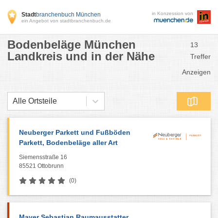
in Konzession von
Stadt
branchenbuch München
ein Angebot von stadtbranchenbuch.de
Bodenbeläge München
13
Landkreis und in der Nähe
Treffer
Anzeigen
Alle Ortsteile
Neuberger Parkett und Fußböden
Parkett, Bodenbeläge aller Art
Siemensstraße 16
85521 Ottobrunn
(0)
Mayer Sebastian Raumausstatter