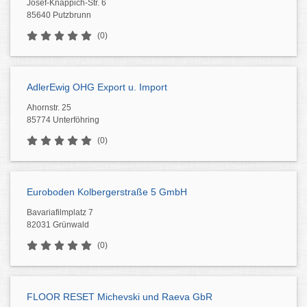
Josef-Knappich-Str. 6
85640 Putzbrunn
(0)
AdlerEwig OHG Export u. Import
Ahornstr. 25
85774 Unterföhring
(0)
Euroboden Kolbergerstraße 5 GmbH
Bavariafilmplatz 7
82031 Grünwald
(0)
FLOOR RESET Michevski und Raeva GbR