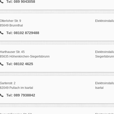
Tel: 089 9043058
Otterloher Str. 9
Elektroinstall
85649 Brunnthal
Tel: 08102 8729488
Harthauser Str. 45
Elektroinstall
85635 Höhenkirchen-Siegertsbrunn
Siegertsbrun
Tel: 08102 4625
Gartenstr. 2
Elektroinstall
82049 Pullach im Isartal
Isartal
Tel: 089 7938842