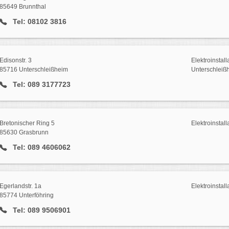
85649 Brunnthal
Tel: 08102 3816
Edisonstr. 3
Elektroinstall
85716 Unterschleißheim
Unterschleiß
Tel: 089 3177723
Bretonischer Ring 5
Elektroinstall
85630 Grasbrunn
Tel: 089 4606062
Egerlandstr. 1a
Elektroinstall
85774 Unterföhring
Tel: 089 9506901