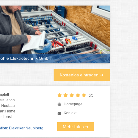
ohle Elektrotechnik GmbH
Kostenlos eintragen ➜
plett
(2)
stallation
Homepage
nd Neubau
art Home
Kontakt
ndienst
Mehr Infos ➜
ation: Elektriker Neubiberg