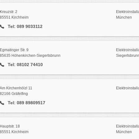
Kreuzstr. 2
Elektroinstall
85551 Kirchheim
München
Tel: 089 9033112
Egmatinger Str. 9
Elektroinstall
85635 Höhenkirchen-Siegertsbrunn
Siegertsbrun
Tel: 08102 74410
Am Kirchenhölzl 11
Elektroinstall
82166 Gräfelfing
Tel: 089 89809517
Hauptstr. 18
Elektroinstall
85551 Kirchheim
München