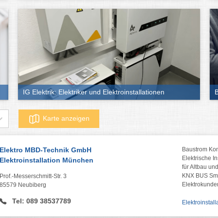
IG Elektrik: Elektriker und Elektroinstallationen
B
Karte anzeigen
Elektro MBD-Technik GmbH
Baustrom Kom
Elektrische In
Elektroinstallation München
für Altbau u
KNX BUS Sm
Prof.-Messerschmitt-Str. 3
Elektrokunde
85579 Neubiberg
Tel: 089 38537789
Elektroinstall