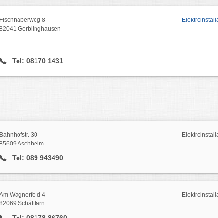
Fischhaberweg 8
Elektroinstall
82041 Gerblinghausen
Tel: 08170 1431
Bahnhofstr. 30
Elektroinstall
85609 Aschheim
Tel: 089 943490
Am Wagnerfeld 4
Elektroinstall
82069 Schäftlarn
Tel: 08178 86760