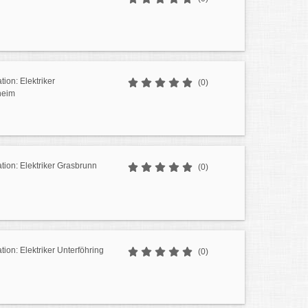
ation: Elektriker
(0)
heim
ation: Elektriker Grasbrunn
(0)
ation: Elektriker Unterföhring
(0)