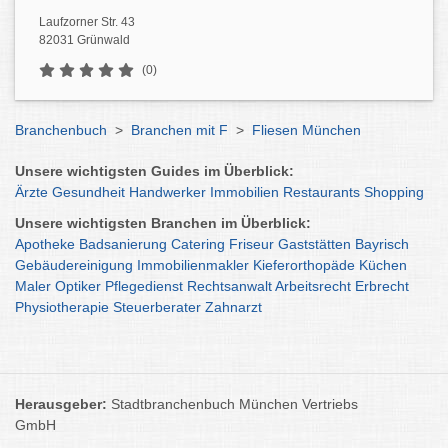
Laufzorner Str. 43
82031 Grünwald
(0)
Branchenbuch
>
Branchen mit F
>
Fliesen München
Unsere wichtigsten Guides im Überblick:
Ärzte
Gesundheit
Handwerker
Immobilien
Restaurants
Shopping
Unsere wichtigsten Branchen im Überblick:
Apotheke
Badsanierung
Catering
Friseur
Gaststätten
Bayrisch
Gebäudereinigung
Immobilienmakler
Kieferorthopäde
Küchen
Maler
Optiker
Pflegedienst
Rechtsanwalt
Arbeitsrecht
Erbrecht
Physiotherapie
Steuerberater
Zahnarzt
Herausgeber:
Stadtbranchenbuch München Vertriebs
GmbH