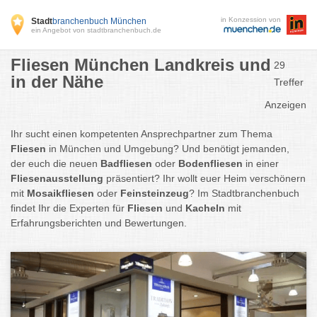
in Konzession von
Stadt
branchenbuch München
ein Angebot von stadtbranchenbuch.de
Fliesen München Landkreis und
29
in der Nähe
Treffer
Anzeigen
Ihr sucht einen kompetenten Ansprechpartner zum Thema
Fliesen
in München und Umgebung? Und benötigt jemanden,
der euch die neuen
Badfliesen
oder
Bodenfliesen
in einer
Fliesenausstellung
präsentiert? Ihr wollt euer Heim verschönern
mit
Mosaikfliesen
oder
Feinsteinzeug
? Im Stadtbranchenbuch
findet Ihr die Experten für
Fliesen
und
Kacheln
mit
Erfahrungsberichten und Bewertungen.