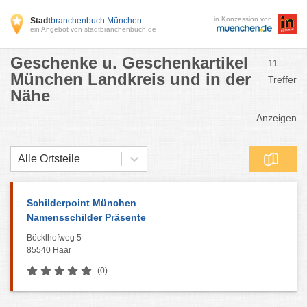
in Konzession von
Stadt
branchenbuch München
ein Angebot von stadtbranchenbuch.de
Geschenke u. Geschenkartikel
11
München Landkreis und in der
Treffer
Nähe
Anzeigen
Alle Ortsteile
Schilderpoint München
Namensschilder Präsente
Böcklhofweg 5
85540 Haar
(0)