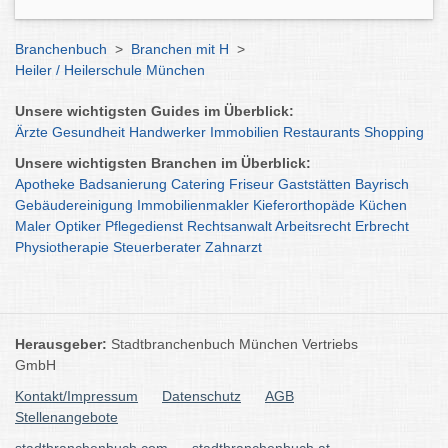
Branchenbuch
>
Branchen mit H
>
Heiler / Heilerschule München
Unsere wichtigsten Guides im Überblick:
Ärzte
Gesundheit
Handwerker
Immobilien
Restaurants
Shopping
Unsere wichtigsten Branchen im Überblick:
Apotheke
Badsanierung
Catering
Friseur
Gaststätten
Bayrisch
Gebäudereinigung
Immobilienmakler
Kieferorthopäde
Küchen
Maler
Optiker
Pflegedienst
Rechtsanwalt
Arbeitsrecht
Erbrecht
Physiotherapie
Steuerberater
Zahnarzt
Herausgeber:
Stadtbranchenbuch München Vertriebs
GmbH
Kontakt/Impressum
Datenschutz
AGB
Stellenangebote